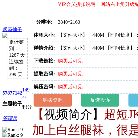
好消息限时66元升级VIP！赠
VIP会员折扣说明：网站右上角升级
1、每天签到街拍币免费领；点我
分辨率:
3840*2160
紫霞仙子
体积大小:
【文件大小】：440M 【时间长度】：
累计签
详情介绍:
【文件大小】：440M 【时间长度】：
到：
1267 天
下载链接:
购买后可见
连续签
到：
提取密码:
购买后可见
399 天
解压密码:
购买后可见
149
5787
7142
万
购买资源
反馈投诉
主题
帖子
积分
【
视频简介】
超短
管理员
加上白丝腿袜，很