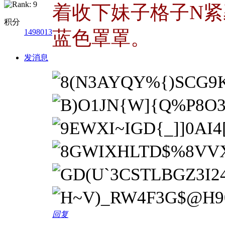
着收下妹子格子N
积分
1498013
蓝色罩罩。
发消息
回复