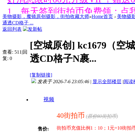
1、每天签到街拍币免费领；点我
美物摄影，魔镜原创摄影，街拍收藏大师
»
Home首页
›
美物摄
好消息限时66元升级VIP！赠
通透CD格子 ...
返回列表
1、每天签到街拍币免费领；点我
[空城原创]
kc1679
好消息限时66元升级VIP！赠
查看:
511
|
回
透CD格子N裹...
复:
0
1、每天签到街拍币免费领；点我
[复制链接]
好消息限时66元升级VIP！赠
发表于 2026-7-6 23:05:46
|
显示全部楼层
|
阅读
1、每天签到街拍币免费领；点我
视频
好消息限时66元升级VIP！赠
40街拍币
(
原价80街拍币
)
1、每天签到街拍币免费领；点我
街拍币充值比例1：10；1元=10街
售价: