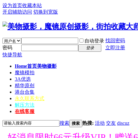
设为首页
收藏本站
开启辅助访问
切换到宽版
找回密码
自动登录
密码
立即注册
登录
快捷导航
Home首页
美物摄影
魔镜模拍
3A优选
精华原创
港台合集
永久联系方式
解压方法
在线客服
搜索
热搜:
活动
交友
discuz
搜索
好消息限时66元升级VIP！赠