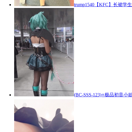
trump1540【KFC】长裙
(BC-SSS-123)⭐极品初音小姐