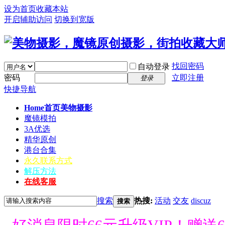
设为首页
收藏本站
开启辅助访问
切换到宽版
找回密码
自动登录
密码
立即注册
登录
快捷导航
Home首页
美物摄影
魔镜模拍
3A优选
精华原创
港台合集
永久联系方式
解压方法
在线客服
搜索
热搜:
活动
交友
discuz
搜索