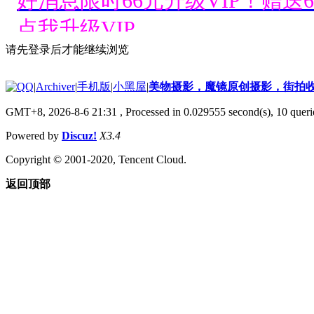
好消息限时66元升级VIP！赠
点我升级VIP。
请先登录后才能继续浏览
好消息限时66元升级VIP！赠
|
Archiver
|
手机版
|
小黑屋
|
美物摄影，魔镜原创摄影，街拍
点我升级VIP。
GMT+8, 2026-8-6 21:31
, Processed in 0.029555 second(s), 10 querie
好消息限时66元升级VIP！赠
Powered by
Discuz!
X3.4
点我升级VIP。
Copyright © 2001-2020, Tencent Cloud.
返回顶部
好消息限时66元升级VIP！赠
点我升级VIP。
好消息限时66元升级VIP！赠
点我升级VIP。