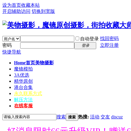
设为首页
收藏本站
开启辅助访问
切换到宽版
找回密码
自动登录
密码
立即注册
登录
快捷导航
Home首页
美物摄影
魔镜模拍
3A优选
精华原创
港台合集
永久联系方式
解压方法
在线客服
搜索
热搜:
活动
交友
discuz
搜索