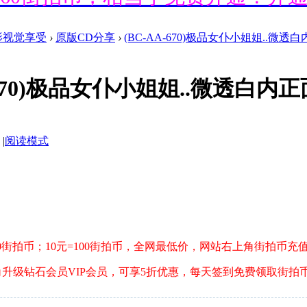
影视觉享受
›
原版CD分享
›
(BC-AA-670)极品女仆小姐姐..微透白
送660街拍币，相当于免费开通！开
A-670)极品女仆小姐姐..微透白内
送660街拍币，相当于免费开通！开
|
阅读模式
送660街拍币，相当于免费开通！开
送660街拍币，相当于免费开通！开
10街拍币；10元=100街拍币，全网最低价，网站右上角街拍币充
角升级钻石会员VIP会员，可享5折优惠，每天签到免费领取街拍