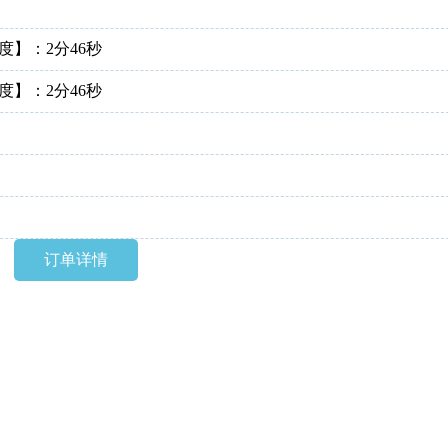
送660街拍币，相当于免费开通！开
度】：2分46秒
度】：2分46秒
订单详情