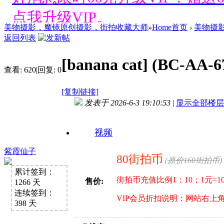
点我升级VIP。
美物摄影，魔镜原创摄影，街拍收藏大师
»
Home首页
›
美物摄
好消息限时66元升级VIP！赠
返回列表
点我升级VIP。
[banana cat]
(BC-A
查看:
620
|
回复:
0
好消息限时66元升级VIP！赠
[复制链接]
点我升级VIP。
发表于 2026-6-3 19:10:53
|
显示全部楼层
好消息限时66元升级VIP！赠
视频
点我升级VIP。
紫霞仙子
80街拍币
(
原价160街拍币
)
累计签到：
好消息限时66元升级VIP！赠
街拍币充值比例1：10；1元=
售价:
1266 天
连续签到：
点我升级VIP。
VIP会员折扣说明：网站右上
398 天