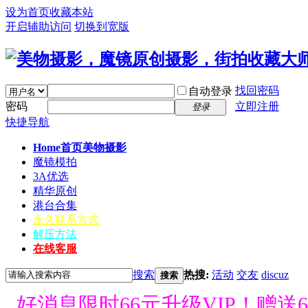
设为首页
收藏本站
开启辅助访问
切换到宽版
找回密码
自动登录
密码
立即注册
登录
快捷导航
Home首页
美物摄影
魔镜模拍
3A优选
精华原创
港台合集
永久联系方式
解压方法
在线客服
搜索
热搜:
活动
交友
discuz
搜索
好消息限时66元升级VIP！赠