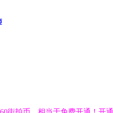
送660街拍币，相当于免费开通！开