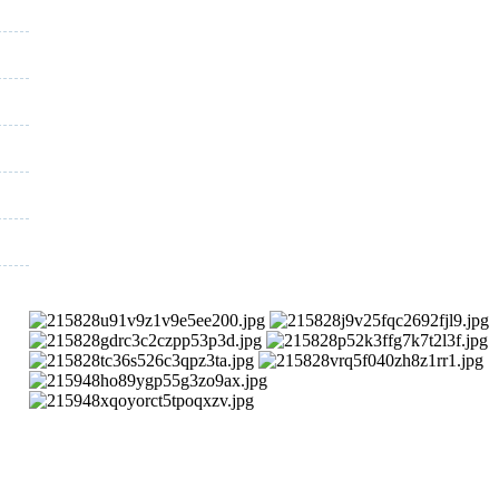
通后1、每天签到街拍币免费领；