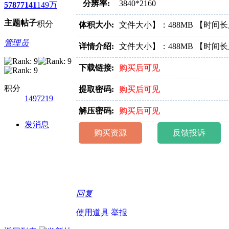
好消息限时66元升级VIP！赠
分辨率:
3840*2160
5787
7141
149万
点我升级VIP。
主题
帖子
积分
体积大小:
文件大小】：488MB 【时间长
管理员
详情介绍:
文件大小】：488MB 【时间长
下载链接:
购买后可见
积分
提取密码:
购买后可见
1497219
解压密码:
购买后可见
发消息
购买资源
反馈投诉
回复
使用道具
举报