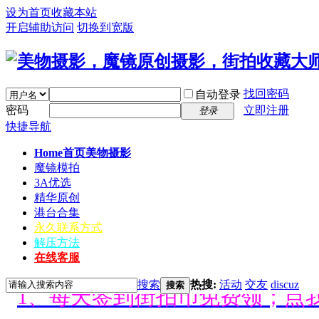
设为首页
收藏本站
开启辅助访问
切换到宽版
找回密码
自动登录
密码
立即注册
登录
快捷导航
Home首页
美物摄影
魔镜模拍
3A优选
精华原创
港台合集
永久联系方式
解压方法
好消息限时66元升级VIP！赠
在线客服
搜索
热搜:
活动
交友
discuz
1、每天签到街拍币免费领；点我
搜索