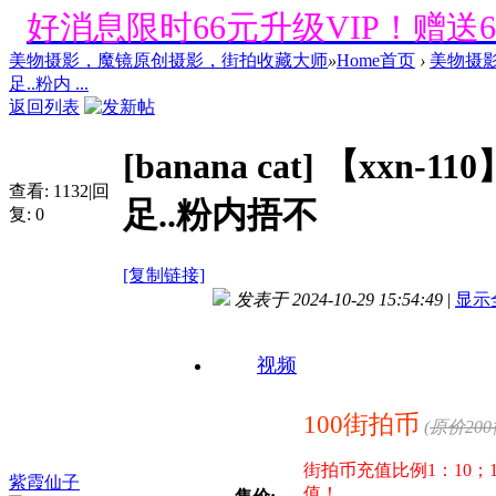
好消息限时66元升级VIP！赠
1、每天签到街拍币免费领；点我
美物摄影，魔镜原创摄影，街拍收藏大师
»
Home首页
›
美物摄
足..粉内 ...
返回列表
好消息限时66元升级VIP！赠
[banana cat]
【xxn-1
1、每天签到街拍币免费领；点我
查看:
1132
|
回
足..粉内捂不
复:
0
好消息限时66元升级VIP！赠
1、每天签到街拍币免费领；点我
[复制链接]
发表于 2024-10-29 15:54:49
|
显示
好消息限时66元升级VIP！赠
视频
1、每天签到街拍币免费领；点我
100街拍币
(
原价20
好消息限时66元升级VIP！赠
街拍币充值比例1：10；
1、每天签到街拍币免费领；点我
紫霞仙子
值！