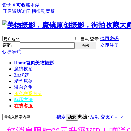
设为首页
收藏本站
开启辅助访问
切换到宽版
找回密码
自动登录
密码
立即注册
登录
快捷导航
Home首页
美物摄影
魔镜模拍
3A优选
精华原创
港台合集
永久联系方式
解压方法
在线客服
搜索
热搜:
活动
交友
discuz
搜索