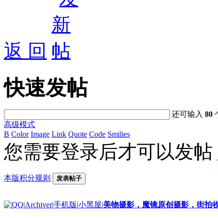
好消息限时66元升级VIP！赠
1、每天签到街拍币免费领；点我
返 回
快速发帖
还可输入
80
高级模式
B
Color
Image
Link
Quote
Code
Smilies
您需要登录后才可以发帖
本版积分规则
发表帖子
|
Archiver
|
手机版
|
小黑屋
|
美物摄影，魔镜原创摄影，街拍