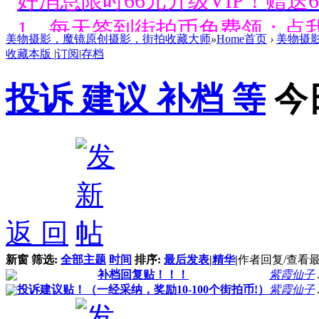
好消息限时66元升级VIP！赠
1、每天签到街拍币免费领；点我
美物摄影，魔镜原创摄影，街拍收藏大师
»
Home首页
›
美物摄
收藏本版
|
订阅
|
存档
好消息限时66元升级VIP！赠
投诉 建议 补档 等
今
1、每天签到街拍币免费领；点我
好消息限时66元升级VIP！赠
1、每天签到街拍币免费领；点我
好消息限时66元升级VIP！赠
返 回
1、每天签到街拍币免费领；点我
新窗
筛选:
全部主题
时间
排序:
最后发表
|
精华
|
作者
回复/查看
好消息限时66元升级VIP！赠
补档回复贴！！！
紫霞仙子
投诉建议贴！（一经采纳，奖励10-100个街拍币!）
紫霞仙子
1、每天签到街拍币免费领；点我