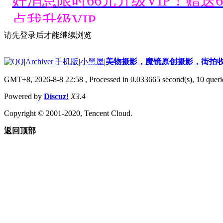
好消息限时66元升级VIP！赠
点我升级VIP。
请先登录后才能继续浏览
好消息限时66元升级VIP！赠
|
Archiver
|
手机版
|
小黑屋
|
美物摄影，魔镜原创摄影，街拍
点我升级VIP。
GMT+8, 2026-8-8 22:58
, Processed in 0.033665 second(s), 10 querie
好消息限时66元升级VIP！赠
Powered by
Discuz!
X3.4
点我升级VIP。
Copyright © 2001-2020, Tencent Cloud.
返回顶部
好消息限时66元升级VIP！赠
点我升级VIP。
好消息限时66元升级VIP！赠
点我升级VIP。