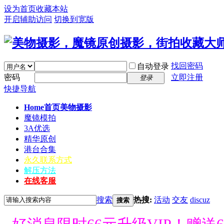
设为首页
收藏本站
开启辅助访问
切换到宽版
找回密码
自动登录
密码
立即注册
登录
快捷导航
Home首页
美物摄影
魔镜模拍
3A优选
精华原创
港台合集
永久联系方式
解压方法
在线客服
搜索
热搜:
活动
交友
discuz
搜索