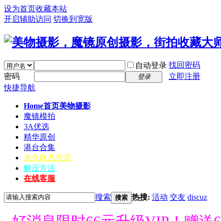
设为首页
收藏本站
开启辅助访问
切换到宽版
找回密码
自动登录
密码
立即注册
登录
快捷导航
Home首页
美物摄影
魔镜模拍
3A优选
精华原创
港台合集
永久联系方式
解压方法
在线客服
搜索
热搜:
活动
交友
discuz
搜索
好消息限时66元升级VIP！赠