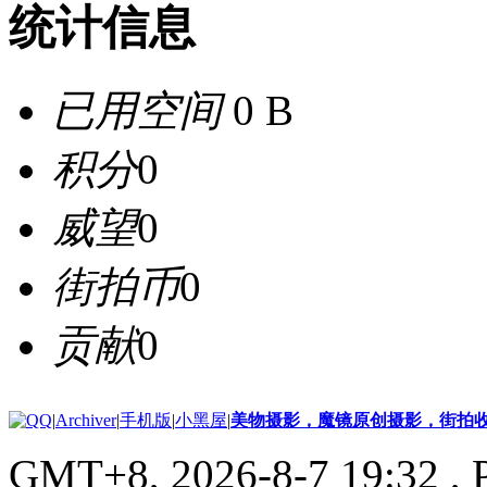
统计信息
已用空间
0 B
积分
0
威望
0
街拍币
0
贡献
0
|
Archiver
|
手机版
|
小黑屋
|
美物摄影，魔镜原创摄影，街拍
GMT+8, 2026-8-7 19:32
, 