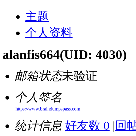
好消息限时66元升级VIP！赠
主题
1、每天签到街拍币免费领；点我
个人资料
alanfis664
(UID: 4030)
邮箱状态
未验证
个人签名
https://www.braindumpspass.com
统计信息
好友数 0
|
回帖