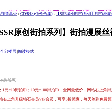
送660街拍币，相当于免费开通！开
影视觉享受
›
CD专区(低价合集)
›
【SSR原创街拍系列】街拍漫展丝
送660街拍币，相当于免费开通！开
SSR原创街拍系列】街拍漫展
示全部楼层
|
阅读模式
送660街拍币，相当于免费开通！开
送660街拍币，相当于免费开通！开
50街拍币
)
；1元=10街拍币；10元=100街拍币，全网最低价，网站右上角
网站右上角升级钻石会员VIP会员，可享5折优惠，每天签到免费
送660街拍币，相当于免费开通！开