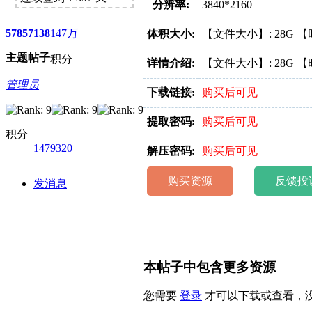
点我升级VIP。
分辨率:
3840*2160
5785
7138
147万
体积大小:
【文件大小】: 28G 【时
主题
帖子
积分
详情介绍:
【文件大小】: 28G 【时
管理员
下载链接:
购买后可见
提取密码:
购买后可见
积分
1479320
解压密码:
购买后可见
购买资源
反馈投
发消息
本帖子中包含更多资源
您需要
登录
才可以下载或查看，