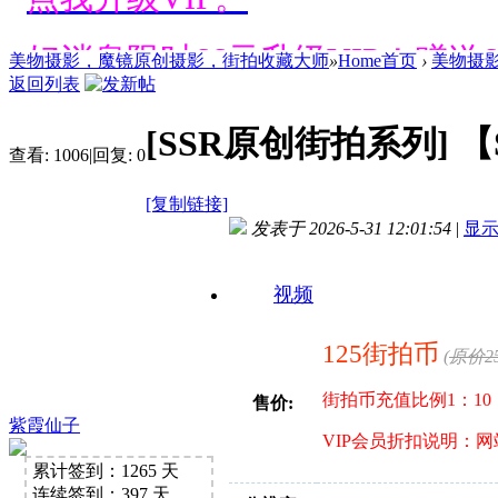
好消息限时66元升级VIP！赠
美物摄影，魔镜原创摄影，街拍收藏大师
»
Home首页
›
美物摄
点我升级VIP。
返回列表
好消息限时66元升级VIP！赠
[SSR原创街拍系列]
【
查看:
1006
|
回复:
0
点我升级VIP。
[复制链接]
发表于 2026-5-31 12:01:54
|
显
好消息限时66元升级VIP！赠
点我升级VIP。
视频
好消息限时66元升级VIP！赠
125街拍币
(
原价2
点我升级VIP。
街拍币充值比例1：10
售价:
紫霞仙子
VIP会员折扣说明：
好消息限时66元升级VIP！赠
累计签到：1265 天
连续签到：397 天