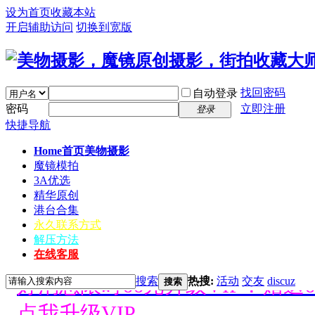
设为首页
收藏本站
开启辅助访问
切换到宽版
找回密码
自动登录
密码
立即注册
登录
快捷导航
Home首页
美物摄影
魔镜模拍
3A优选
精华原创
港台合集
永久联系方式
解压方法
在线客服
好消息限时66元升级VIP！赠
搜索
热搜:
活动
交友
discuz
搜索
点我升级VIP。