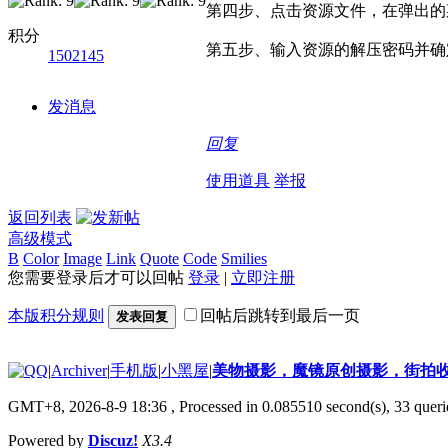
好消息限时66元升级VIP！赠
第四步、点击资源文件，在弹出的
积分
1、每天签到街拍币免费领；点我
第五步、输入资源的解压密码并确
1502145
发消息
回复
使用道具
举报
返回列表
高级模式
B
Color
Image
Link
Quote
Code
Smilies
您需要登录后才可以回帖
登录
|
立即注册
本版积分规则
回帖后跳转到最后一页
发表回复
|
Archiver
|
手机版
|
小黑屋
|
美物摄影，魔镜原创摄影，街拍
GMT+8, 2026-8-9 18:36
, Processed in 0.085510 second(s), 33 querie
Powered by
Discuz!
X3.4