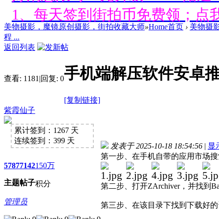
1、每天签到街拍币免费领；点我
美物摄影，魔镜原创摄影，街拍收藏大师
»
Home首页
›
美物摄
好消息限时66元升级VIP！赠
程 ...
返回列表
1、每天签到街拍币免费领；点我
手机端解压软件安卓推荐(Z
好消息限时66元升级VIP！赠
查看:
1181
|
回复:
0
1、每天签到街拍币免费领；点我
[复制链接]
紫霞仙子
好消息限时66元升级VIP！赠
累计签到：1267 天
连续签到：399 天
1、每天签到街拍币免费领；点我
发表于 2025-10-18 18:54:56
|
显
第一步、在手机自带的应用市场搜索Z
5787
7142
150万
好消息限时66元升级VIP！赠
主题
帖子
积分
第二步、打开ZArchiver，并找到B
1、每天签到街拍币免费领；点我
管理员
第三步、在该目录下找到下载好的