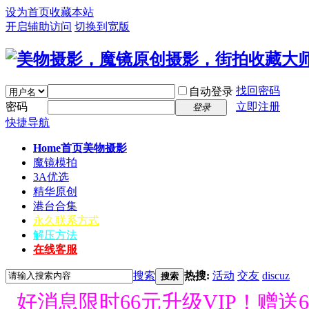
设为首页
收藏本站
开启辅助访问
切换到宽版
找回密码
自动登录
密码
立即注册
登录
快捷导航
Home首页
美物摄影
魔镜模拍
3A优选
精华原创
港台合集
永久联系方式
解压方法
在线客服
搜索
热搜:
活动
交友
discuz
搜索
好消息限时66元升级VIP！赠