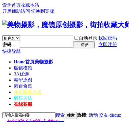
设为首页
收藏本站
开启辅助访问
切换到宽版
找回密码
自动登录
密码
立即注册
登录
快捷导航
Home首页
美物摄影
魔镜模拍
3A优选
精华原创
港台合集
永久联系方式
解压方法
好消息限时66元升级VIP！赠
在线客服
搜索
热搜:
活动
交友
discuz
点我升级VIP。
搜索