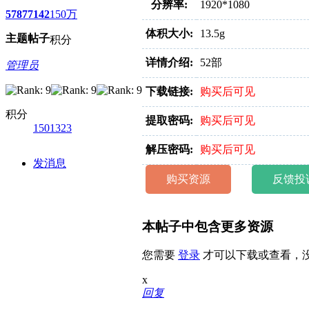
分辨率:
1920*1080
5787
7142
150万
体积大小:
13.5g
主题
帖子
积分
详情介绍:
52部
管理员
下载链接:
购买后可见
积分
提取密码:
购买后可见
1501323
解压密码:
购买后可见
发消息
购买资源
反馈投
本帖子中包含更多资源
您需要
登录
才可以下载或查看，
x
回复