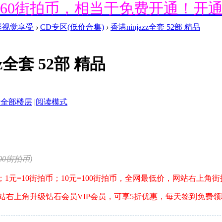
送660街拍币，相当于免费开通！开
影视觉享受
›
CD专区(低价合集)
›
香港ninjazz全套 52部 精品
送660街拍币，相当于免费开通！开
zz全套 52部 精品
送660街拍币，相当于免费开通！开
示全部楼层
|
阅读模式
送660街拍币，相当于免费开通！开
00街拍币
)
；1元=10街拍币；10元=100街拍币，全网最低价，网站右上角
送660街拍币，相当于免费开通！开
网站右上角升级钻石会员VIP会员，可享5折优惠，每天签到免费