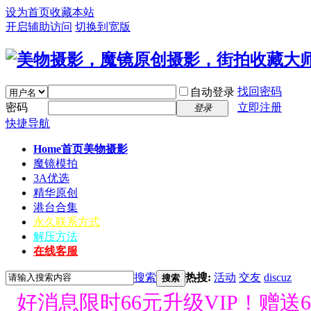
设为首页
收藏本站
开启辅助访问
切换到宽版
找回密码
自动登录
密码
立即注册
登录
快捷导航
Home首页
美物摄影
魔镜模拍
3A优选
精华原创
港台合集
永久联系方式
解压方法
在线客服
搜索
热搜:
活动
交友
discuz
搜索
好消息限时66元升级VIP！赠