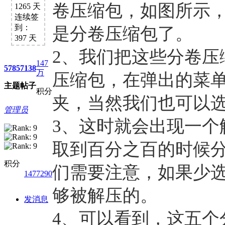
卷压缩包，如图所示
1265 天
1、每天签到街拍币免费领；点我
连续签
到：
是分卷压缩包了。
397 天
2、我们把这些分卷压
147
5785
7138
万
压缩包，在弹出的菜
主题
帖子
积分
夹，当然我们也可以
管理员
3、这时就会出现一个
取到百分之百的时候
积分
们需要注意，如果少
1477290
够被解压的。
发消息
4、可以看到，这五个