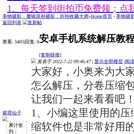
1、每天签到街拍币免费领；点我
美物摄影，魔镜原创摄影，街拍收藏大师
»
Home首页
›
美物摄
好消息限时66元升级VIP！赠
返回列表
1、每天签到街拍币免费领；点我
安卓手机系统解压教
查看:
3465
|
回复:
0
好消息限时66元升级VIP！赠
[复制链接]
1、每天签到街拍币免费领；点我
发表于 2022-7-22 09:46:47
|
显示全部楼层
|
阅
大家好，小奥来为大
好消息限时66元升级VIP！赠
怎么解压，分卷压缩
1、每天签到街拍币免费领；点我
让我们一起来看看吧
好消息限时66元升级VIP！赠
1、小编这里使用的压
紫霞仙子
1、每天签到街拍币免费领；点我
缩软件也是非常好用
累计签
好消息限时66元升级VIP！赠
到：