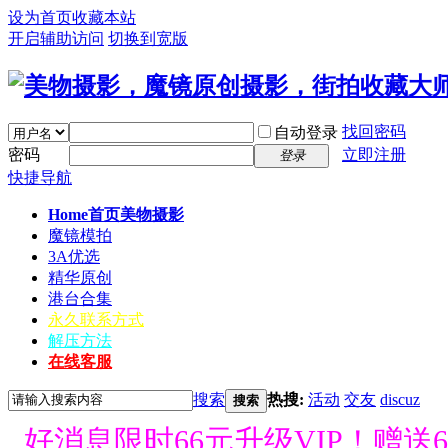
设为首页
收藏本站
开启辅助访问
切换到宽版
找回密码
自动登录
密码
立即注册
登录
快捷导航
Home首页
美物摄影
魔镜模拍
3A优选
精华原创
港台合集
永久联系方式
解压方法
在线客服
搜索
热搜:
活动
交友
discuz
搜索
好消息限时66元升级VIP！赠