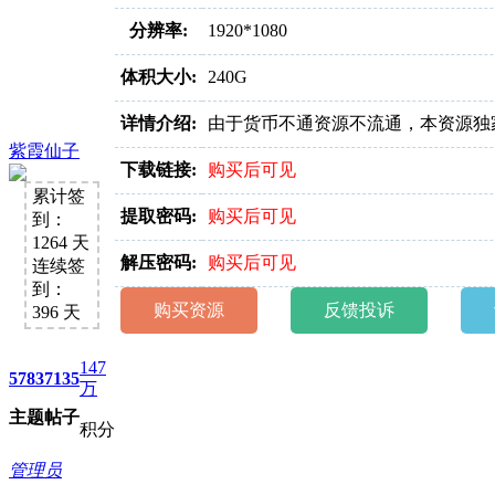
好消息限时66元升级VIP！赠
分辨率:
1920*1080
1、每天签到街拍币免费领；点我
体积大小:
240G
详情介绍:
由于货币不通资源不流通，本资源独家
紫霞仙子
下载链接:
购买后可见
累计签
提取密码:
购买后可见
到：
1264 天
解压密码:
购买后可见
连续签
到：
购买资源
反馈投诉
396 天
147
5783
7135
万
主题
帖子
积分
管理员