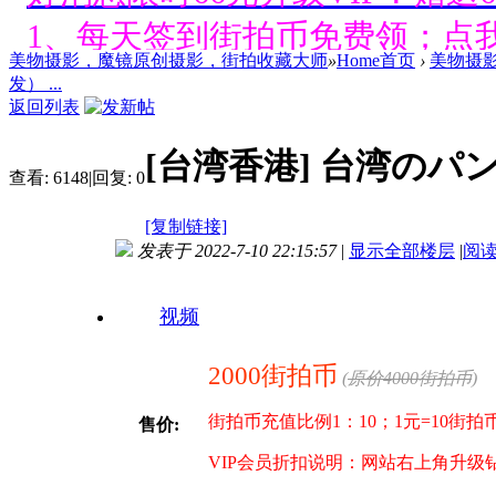
1、每天签到街拍币免费领；点我
美物摄影，魔镜原创摄影，街拍收藏大师
»
Home首页
›
美物摄
好消息限时66元升级VIP！赠
发） ...
返回列表
1、每天签到街拍币免费领；点我
[台湾香港]
台湾のパン
好消息限时66元升级VIP！赠
查看:
6148
|
回复:
0
1、每天签到街拍币免费领；点我
[复制链接]
发表于 2022-7-10 22:15:57
|
显示全部楼层
|
阅
好消息限时66元升级VIP！赠
视频
1、每天签到街拍币免费领；点我
2000街拍币
(
原价4000街拍币
)
好消息限时66元升级VIP！赠
街拍币充值比例1：10；1元=10街
售价:
1、每天签到街拍币免费领；点我
VIP会员折扣说明：网站右上角升级