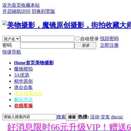
设为首页
收藏本站
开启辅助访问
切换到宽版
找回密码
自动登录
密码
立即注册
登录
快捷导航
Home首页
美物摄影
魔镜模拍
3A优选
精华原创
港台合集
永久联系方式
解压方法
在线客服
搜索
热搜:
活动
交友
discuz
搜索
好消息限时66元升级VIP！赠