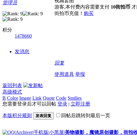
好消息限时66元升级VIP！赠
视频套图
管理员
游客,本付费内容需要支付
10街拍币
才
1、每天签到街拍币免费领；点我
街拍币充值！
购买
积分
1478660
发消息
回复
使用道具
举报
返回列表
高级模式
B
Color
Image
Link
Quote
Code
Smilies
您需要登录后才可以回帖
登录
|
立即注册
本版积分规则
回帖后跳转到最后一页
发表回复
|
Archiver
|
手机版
|
小黑屋
|
美物摄影，魔镜原创摄影，街拍