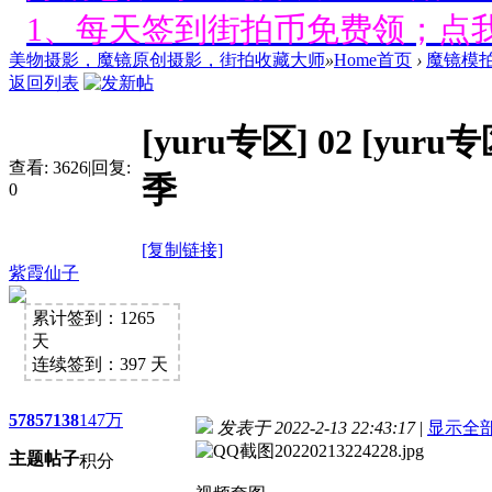
1、每天签到街拍币免费领；点我
美物摄影，魔镜原创摄影，街拍收藏大师
»
Home首页
›
魔镜模
好消息限时66元升级VIP！赠
返回列表
1、每天签到街拍币免费领；点我
[yuru专区]
02 [yu
查看:
3626
|
回复:
好消息限时66元升级VIP！赠
季
0
1、每天签到街拍币免费领；点我
[复制链接]
紫霞仙子
好消息限时66元升级VIP！赠
1、每天签到街拍币免费领；点我
累计签到：1265
天
连续签到：397 天
好消息限时66元升级VIP！赠
5785
7138
147万
1、每天签到街拍币免费领；点我
发表于 2022-2-13 22:43:17
|
显示全
主题
帖子
积分