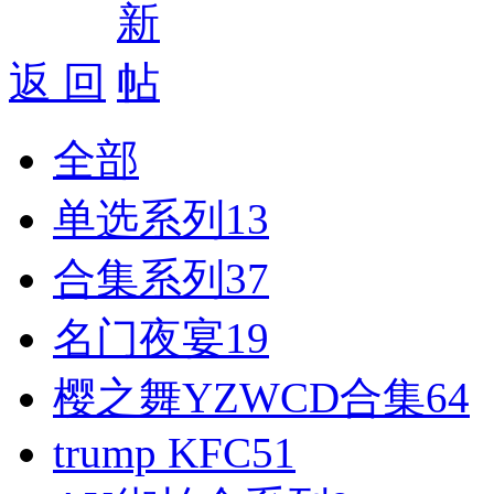
好消息限时66元升级VIP！赠
1、每天签到街拍币免费领；点我
返 回
全部
单选系列
13
合集系列
37
名门夜宴
19
樱之舞YZWCD合集
64
trump KFC
51