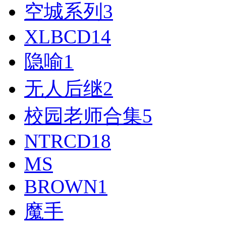
空城系列
3
XLBCD
14
隐喻
1
无人后继
2
校园老师合集
5
NTRCD
18
MS
BROWN
1
魔手