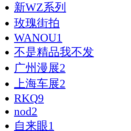
新WZ系列
玫瑰街拍
WANOU
1
不是精品我不发
广州漫展
2
上海车展
2
RKQ
9
nod
2
自来眼
1