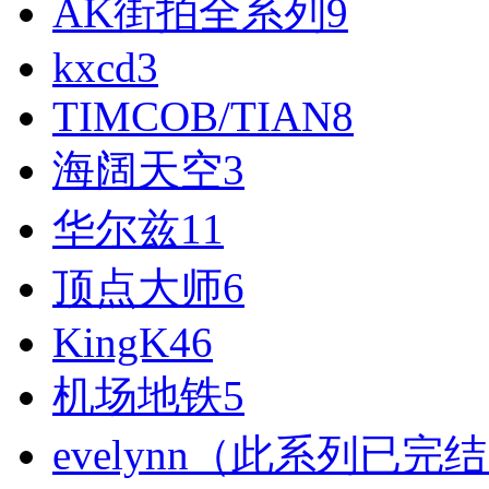
AK街拍全系列
9
kxcd
3
TIMCOB/TIAN
8
海阔天空
3
华尔兹
11
顶点大师
6
KingK
46
机场地铁
5
evelynn（此系列已完