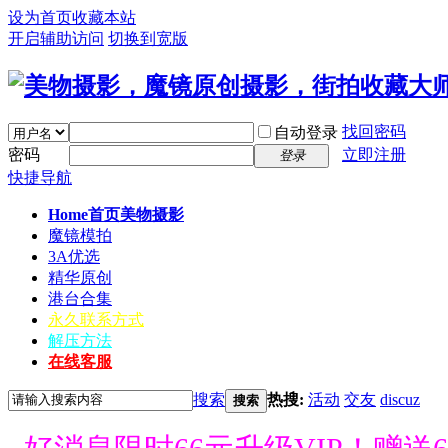
设为首页
收藏本站
开启辅助访问
切换到宽版
找回密码
自动登录
密码
立即注册
登录
快捷导航
Home首页
美物摄影
魔镜模拍
3A优选
精华原创
港台合集
永久联系方式
解压方法
在线客服
搜索
热搜:
活动
交友
discuz
搜索
好消息限时66元升级VIP！赠