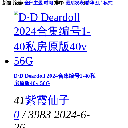
新窗
筛选:
全部主题
时间
排序:
最后发表
|
精华
图片模式
D·D Deardoll 2024合集编号1-40私
房原版40v 56G
41
紫霞仙子
0
/
3983
2024-6-
26