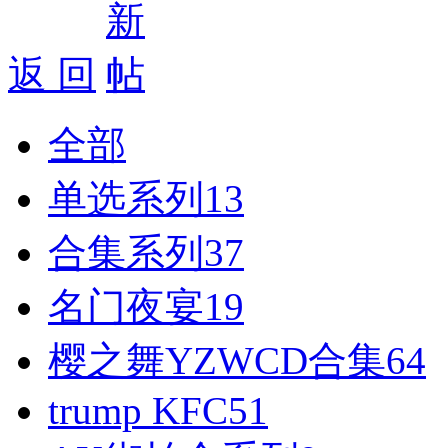
好消息限时66元升级VIP！赠
1、每天签到街拍币免费领；点我
返 回
全部
单选系列
13
合集系列
37
名门夜宴
19
樱之舞YZWCD合集
64
trump KFC
51