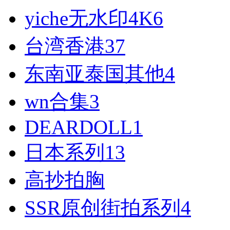
yiche无水印4K
6
台湾香港
37
东南亚泰国其他
4
wn合集
3
DEARDOLL
1
日本系列
13
高抄拍胸
SSR原创街拍系列
4