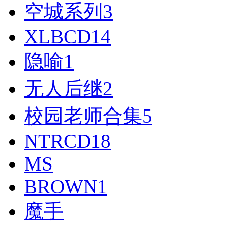
空城系列
3
XLBCD
14
隐喻
1
无人后继
2
校园老师合集
5
NTRCD
18
MS
BROWN
1
魔手