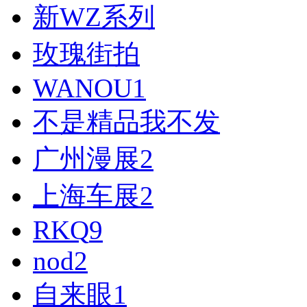
新WZ系列
玫瑰街拍
WANOU
1
不是精品我不发
广州漫展
2
上海车展
2
RKQ
9
nod
2
自来眼
1