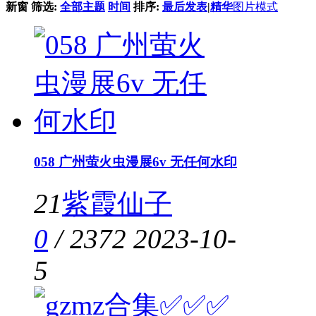
新窗
筛选:
全部主题
时间
排序:
最后发表
|
精华
图片模式
058 广州萤火虫漫展6v 无任何水印
21
紫霞仙子
0
/
2372
2023-10-
5