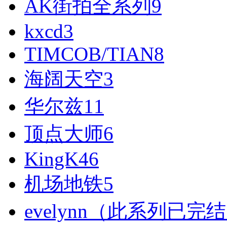
AK街拍全系列
9
kxcd
3
TIMCOB/TIAN
8
海阔天空
3
华尔兹
11
顶点大师
6
KingK
46
机场地铁
5
evelynn（此系列已完