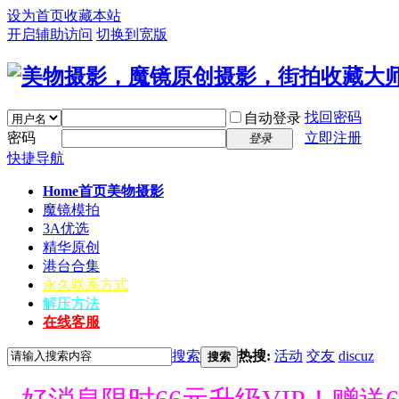
设为首页
收藏本站
开启辅助访问
切换到宽版
找回密码
自动登录
密码
立即注册
登录
快捷导航
Home首页
美物摄影
魔镜模拍
3A优选
精华原创
港台合集
永久联系方式
解压方法
在线客服
搜索
热搜:
活动
交友
discuz
搜索
好消息限时66元升级VIP！赠