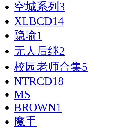
空城系列
3
XLBCD
14
隐喻
1
无人后继
2
校园老师合集
5
NTRCD
18
MS
BROWN
1
魔手