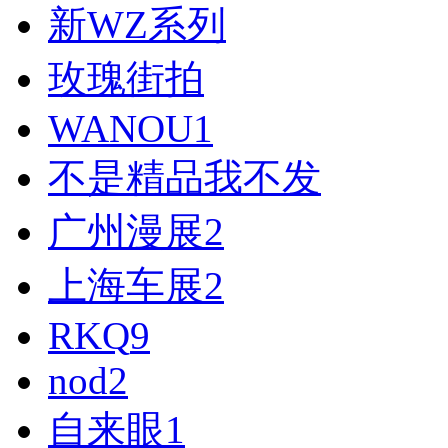
新WZ系列
玫瑰街拍
WANOU
1
不是精品我不发
广州漫展
2
上海车展
2
RKQ
9
nod
2
自来眼
1