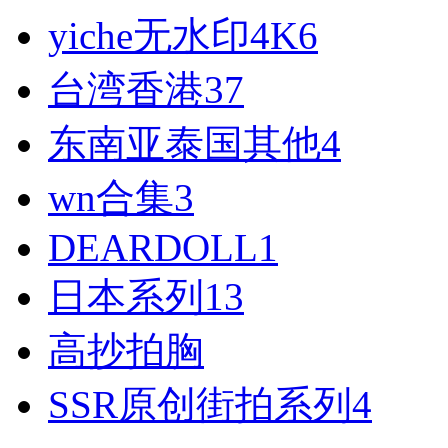
yiche无水印4K
6
台湾香港
37
东南亚泰国其他
4
wn合集
3
DEARDOLL
1
日本系列
13
高抄拍胸
SSR原创街拍系列
4