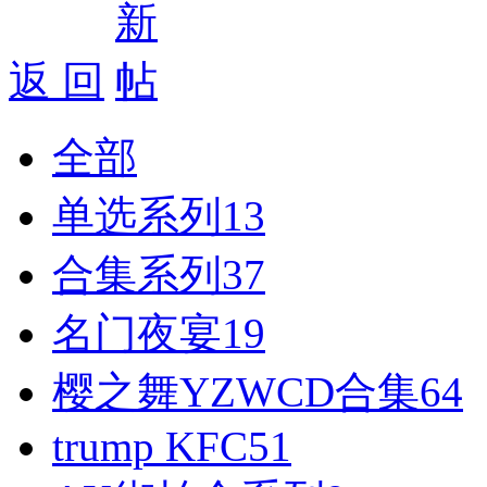
好消息限时66元升级VIP！赠
1、每天签到街拍币免费领；点我
返 回
全部
单选系列
13
合集系列
37
名门夜宴
19
樱之舞YZWCD合集
64
trump KFC
51