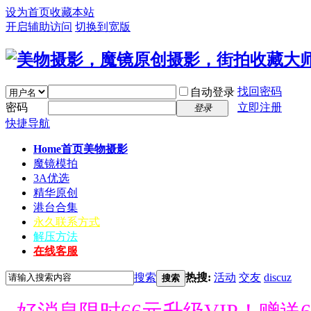
设为首页
收藏本站
开启辅助访问
切换到宽版
找回密码
自动登录
密码
立即注册
登录
快捷导航
Home首页
美物摄影
魔镜模拍
3A优选
精华原创
港台合集
永久联系方式
解压方法
在线客服
搜索
热搜:
活动
交友
discuz
搜索
好消息限时66元升级VIP！赠