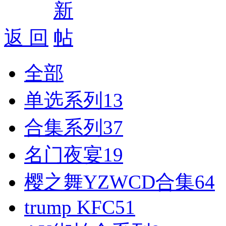
好消息限时66元升级VIP！赠
1、每天签到街拍币免费领；点我
返 回
全部
单选系列
13
合集系列
37
名门夜宴
19
樱之舞YZWCD合集
64
trump KFC
51