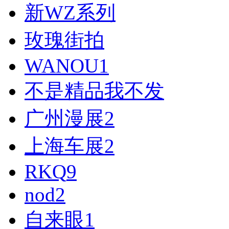
新WZ系列
玫瑰街拍
WANOU
1
不是精品我不发
广州漫展
2
上海车展
2
RKQ
9
nod
2
自来眼
1