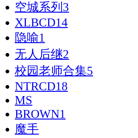
空城系列
3
XLBCD
14
隐喻
1
无人后继
2
校园老师合集
5
NTRCD
18
MS
BROWN
1
魔手