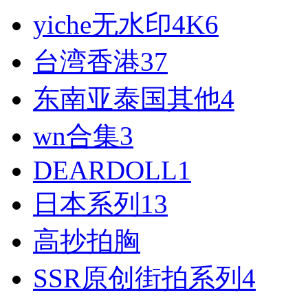
yiche无水印4K
6
台湾香港
37
东南亚泰国其他
4
wn合集
3
DEARDOLL
1
日本系列
13
高抄拍胸
SSR原创街拍系列
4