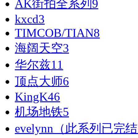
AK街拍全系列
9
kxcd
3
TIMCOB/TIAN
8
海阔天空
3
华尔兹
11
顶点大师
6
KingK
46
机场地铁
5
evelynn（此系列已完