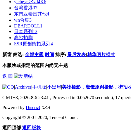
yiche无水印4K
6
台湾香港
37
东南亚泰国其他
4
wn合集
3
DEARDOLL
1
日本系列
13
高抄拍胸
SSR原创街拍系列
4
新窗
筛选:
全部主题
时间
排序:
最后发表
|
精华
图片模式
本版块或指定的范围内尚无主题
返 回
|
Archiver
|
手机版
|
小黑屋
|
美物摄影，魔镜原创摄影，街拍
GMT+8, 2026-8-6 23:41
, Processed in 0.052670 second(s), 17 querie
Powered by
Discuz!
X3.4
Copyright © 2001-2020, Tencent Cloud.
返回顶部
返回版块