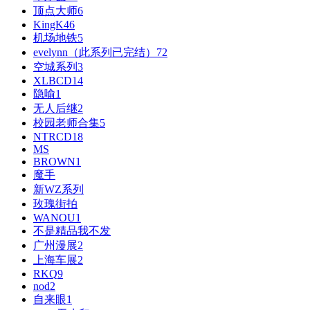
顶点大师
6
好消息限时66元升级VIP！赠
KingK
46
机场地铁
5
点我升级VIP。
evelynn（此系列已完结）
72
空城系列
3
XLBCD
14
隐喻
1
无人后继
2
校园老师合集
5
NTRCD
18
MS
BROWN
1
魔手
新WZ系列
玫瑰街拍
WANOU
1
不是精品我不发
广州漫展
2
上海车展
2
RKQ
9
nod
2
自来眼
1