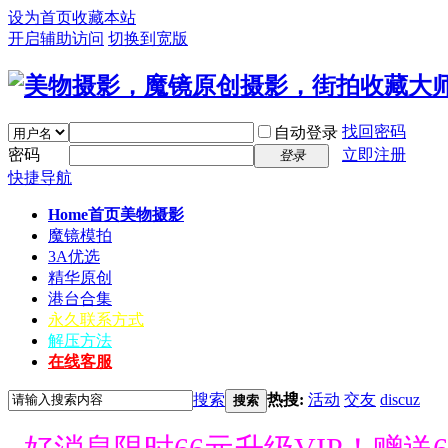
设为首页
收藏本站
开启辅助访问
切换到宽版
找回密码
自动登录
密码
立即注册
登录
快捷导航
Home首页
美物摄影
魔镜模拍
3A优选
精华原创
港台合集
永久联系方式
解压方法
在线客服
搜索
热搜:
活动
交友
discuz
搜索