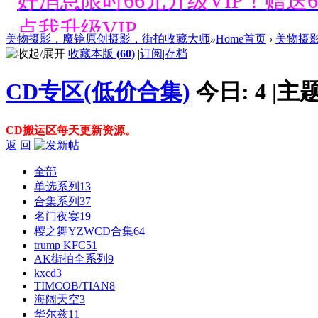
好消息限时66元升级VIP！赠
点我升级VIP。
美物摄影，魔镜原创摄影，街拍收藏大师
»
Home首页
›
美物摄
收藏本版
(
60
)
|
订阅
|
存档
好消息限时66元升级VIP！赠
CD专区(低价合集)
今日:
4
|
主题
点我升级VIP。
CD搬运区每天更新资源。
好消息限时66元升级VIP！赠
返 回
点我升级VIP。
全部
单选系列
13
好消息限时66元升级VIP！赠
合集系列
37
名门夜宴
19
点我升级VIP。
樱之舞YZWCD合集
64
trump KFC
51
AK街拍全系列
9
好消息限时66元升级VIP！赠
kxcd
3
TIMCOB/TIAN
8
点我升级VIP。
海阔天空
3
华尔兹
11