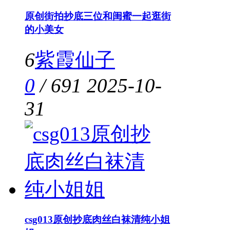
原创街拍抄底三位和闺蜜一起逛街
的小美女
6
紫霞仙子
0
/
691
2025-10-
31
csg013原创抄底肉丝白袜清纯小姐