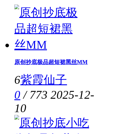
原创抄底极品超短裙黑丝MM
6
紫霞仙子
0
/
773
2025-12-
10