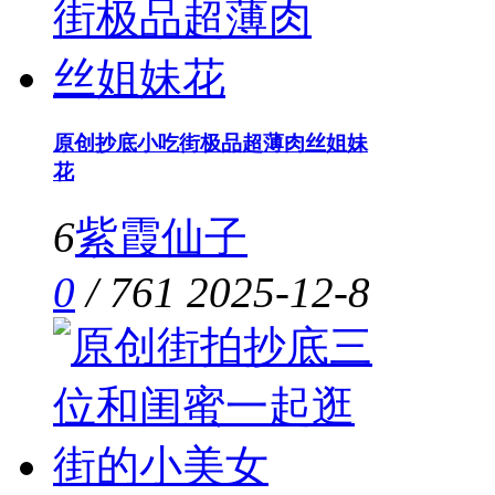
原创抄底小吃街极品超薄肉丝姐妹
花
6
紫霞仙子
0
/
761
2025-12-8