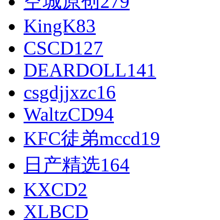
空城原创
279
KingK
83
CSCD
127
DEARDOLL
141
csgdjjxzc
16
WaltzCD
94
KFC徒弟mccd
19
日产精选
164
KXCD
2
XLBCD