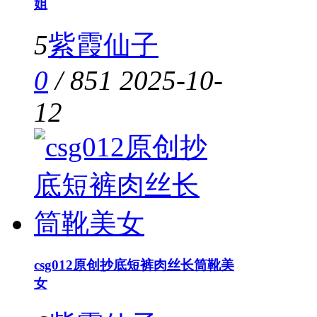
姐
5
紫霞仙子
0
/
851
2025-10-
12
csg012原创抄底短裤肉丝长筒靴美
女