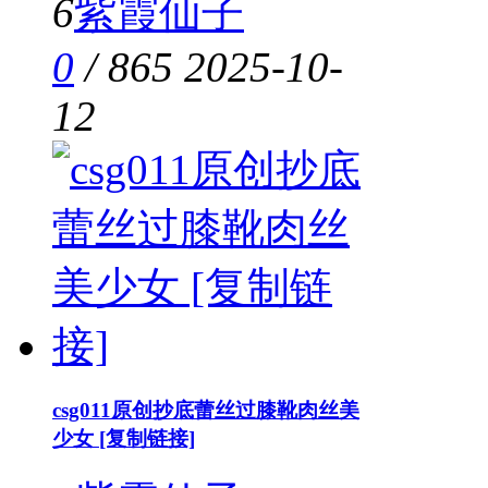
6
紫霞仙子
0
/
865
2025-10-
12
csg011原创抄底蕾丝过膝靴肉丝美
少女 [复制链接]