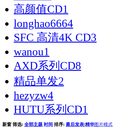
高颜值CD
1
longhao666
4
SFC 高清4K CD
3
wanou
1
AXD系列CD
8
精品单发
2
hezyzw
4
HUTU系列CD
1
新窗
筛选:
全部主题
时间
排序:
最后发表
|
精华
图片模式