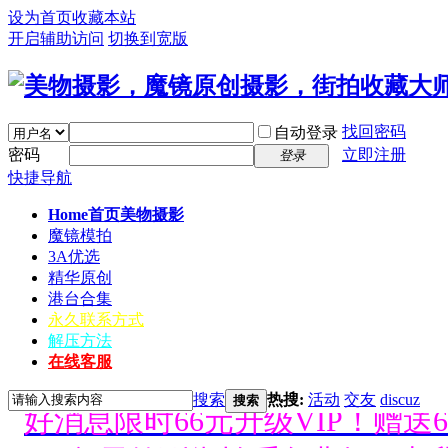
设为首页
收藏本站
开启辅助访问
切换到宽版
找回密码
自动登录
密码
立即注册
登录
快捷导航
Home首页
美物摄影
魔镜模拍
3A优选
精华原创
港台合集
永久联系方式
解压方法
好消息限时66元升级VIP！赠
在线客服
搜索
热搜:
活动
交友
discuz
1、每天签到街拍币免费领；点我
搜索