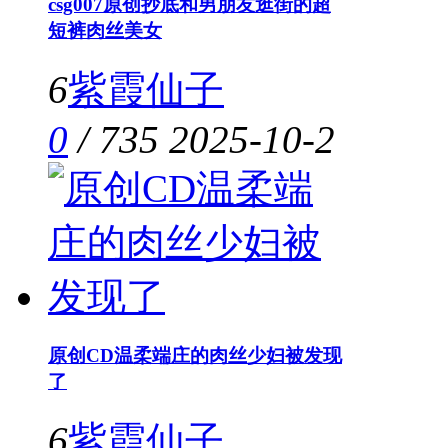
csg007原创抄底和男朋友逛街的超
短裤肉丝美女
6
紫霞仙子
0
/
735
2025-10-2
原创CD温柔端庄的肉丝少妇被发现
了
6
紫霞仙子