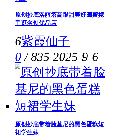
原创抄底洛丽塔高跟甜美好闺蜜携
手逛名创优品店
6
紫霞仙子
0
/
835
2025-9-6
原创抄底带着脸基尼的黑色蛋糕短
裙学生妹