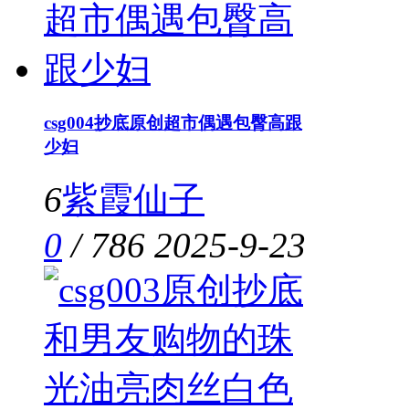
csg004抄底原创超市偶遇包臀高跟
少妇
6
紫霞仙子
0
/
786
2025-9-23