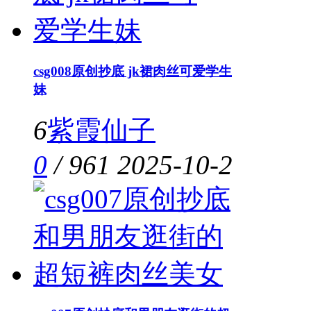
csg008原创抄底 jk裙肉丝可爱学生
妹
6
紫霞仙子
0
/
961
2025-10-2