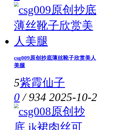
csg009原创抄底薄丝靴子欣赏美人
美腿
5
紫霞仙子
0
/
934
2025-10-2