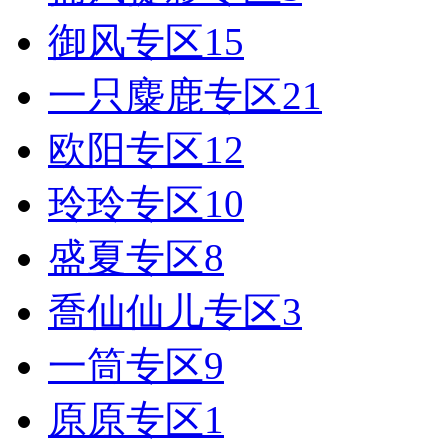
御风专区
15
一只麋鹿专区
21
欧阳专区
12
玲玲专区
10
盛夏专区
8
喬仙仙儿专区
3
一筒专区
9
原原专区
1