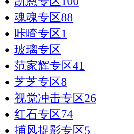
凯恩专区
100
好消息限时66元升级VIP！赠
魂魂专区
88
1、每天签到街拍币免费领；点我
咔喳专区
1
玻璃专区
范家辉专区
41
芝芝专区
8
视觉冲击专区
26
红石专区
74
捕风捉影专区
5