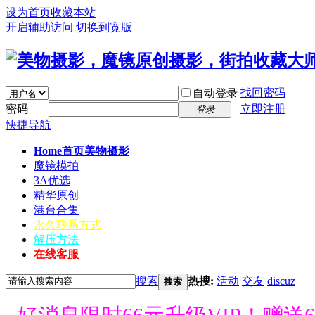
设为首页
收藏本站
开启辅助访问
切换到宽版
找回密码
自动登录
密码
立即注册
登录
快捷导航
Home首页
美物摄影
魔镜模拍
3A优选
精华原创
港台合集
永久联系方式
解压方法
在线客服
搜索
热搜:
活动
交友
discuz
搜索