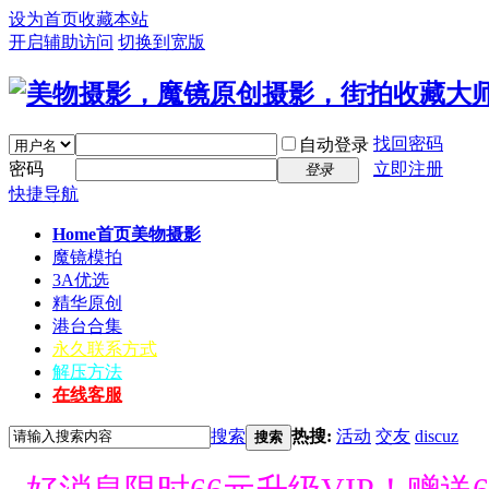
设为首页
收藏本站
开启辅助访问
切换到宽版
找回密码
自动登录
密码
立即注册
登录
快捷导航
Home首页
美物摄影
魔镜模拍
3A优选
精华原创
港台合集
永久联系方式
解压方法
在线客服
搜索
热搜:
活动
交友
discuz
搜索