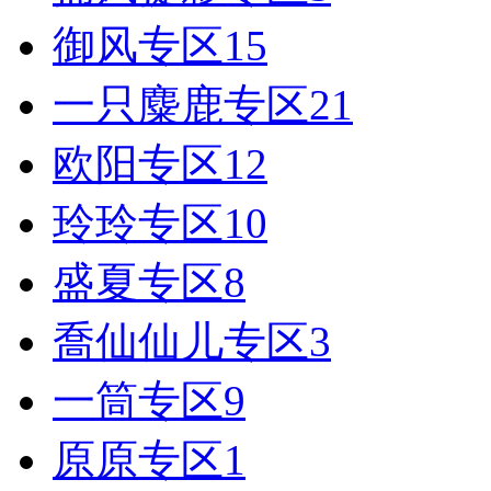
御风专区
15
一只麋鹿专区
21
欧阳专区
12
玲玲专区
10
盛夏专区
8
喬仙仙儿专区
3
一筒专区
9
原原专区
1