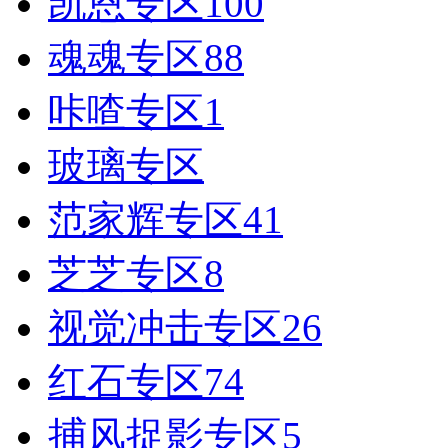
凯恩专区
100
好消息限时66元升级VIP！赠
魂魂专区
88
1、每天签到街拍币免费领；点我
咔喳专区
1
玻璃专区
范家辉专区
41
芝芝专区
8
视觉冲击专区
26
红石专区
74
捕风捉影专区
5