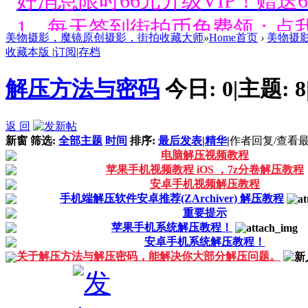
好消息限时66元升级VIP！赠
1、每天签到街拍币免费领；点我
美物摄影，魔镜原创摄影，街拍收藏大师
»
Home首页
›
美物摄
收藏本版
|
订阅
|
存档
好消息限时66元升级VIP！赠
解压方法与密码
今日:
0
|
主题:
8
1、每天签到街拍币免费领；点我
返 回
好消息限时66元升级VIP！赠
新窗
筛选:
全部主题
时间
排序:
最后发表
|
精华
|
作者
回复/查看
1、每天签到街拍币免费领；点我
电脑解压视频教程
苹果手机视频教程 iOS ，7z分卷解压教程
安卓手机视频解压教程
好消息限时66元升级VIP！赠
手机端解压软件安卓推荐(ZArchiver) 解压教程
重要提示
1、每天签到街拍币免费领；点我
苹果手机系统解压教程！
安卓手机系统解压教程！
关于解压方法与解压密码，能解决你大部分解压问题。
好消息限时66元升级VIP！赠
1、每天签到街拍币免费领；点我