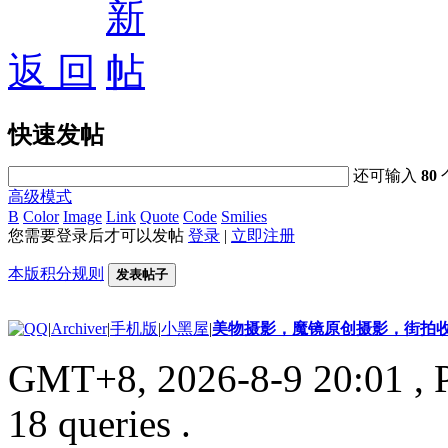
好消息限时66元升级VIP！赠
返 回
1、每天签到街拍币免费领；点我
快速发帖
还可输入
80
高级模式
B
Color
Image
Link
Quote
Code
Smilies
您需要登录后才可以发帖
登录
|
立即注册
本版积分规则
发表帖子
|
Archiver
|
手机版
|
小黑屋
|
美物摄影，魔镜原创摄影，街拍
GMT+8, 2026-8-9 20:01
, 
18 queries .