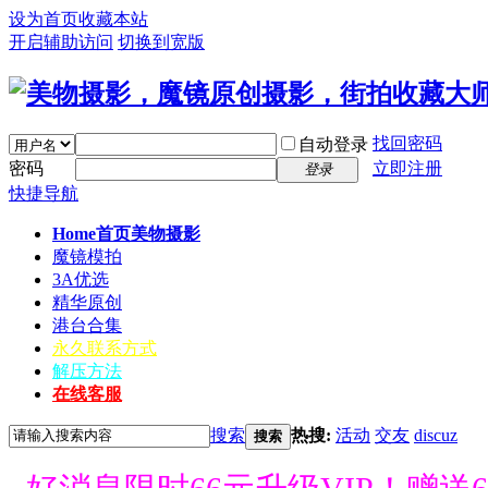
设为首页
收藏本站
开启辅助访问
切换到宽版
找回密码
自动登录
密码
立即注册
登录
快捷导航
Home首页
美物摄影
魔镜模拍
3A优选
精华原创
港台合集
永久联系方式
解压方法
在线客服
搜索
热搜:
活动
交友
discuz
搜索